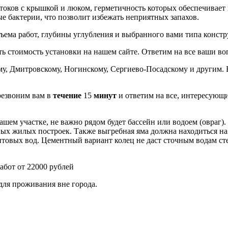
стоков с крышкой и люком, герметичность которых обеспечивает
 бактерии, что позволит избежать неприятных запахов.
бъема работ, глубины углубления и выбранного вами типа конст
ть стоимость установки на нашем сайте. Ответим на все ваши в
у, Дмитровскому, Ногинскому, Сергиево-Посадскому и другим. 
ерезвоним вам в
течение
15
минут
и ответим на все, интересующи
ашем участке, не важно рядом будет бассейн или водоем (овра
тных жилых построек. Также выгребная яма должна находиться на
товых вод. Цементный вариант колец не даст сточным водам сте
работ от 22000 рублей
для проживания вне города.