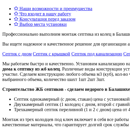
Наши возможности и преимущества
Что входит в нашу работу
Консультация перед заказом
Выбор места установки
Профессионально выполним монтаж септика из колец в Балаши
Вы ищете надежное и качественное решение для организации а
Септик с дном
Септик с крышкой
Септик под канализацию
Се
Мы работаем быстро и качественно. Установим канализацию на
дома к септику из жб колец
. Различные виды конструкции уст
участке. Сделаем конструкцию любого объема м3 (куб), кол-во ч
выбранного объема, количество шахт 1шт 2шт 3шт.
Строительство ЖБ септиков - сделаем недорого в Балашихе
Септик однокамерный (с дном, стакан) цена с установкой 
Двухкамерный септик (1 колодец с дном, второй с грави
Трехкамерный септик переливной (1 и 2 с дном) цена от 
Монтаж из трех колодцев под ключ включает в себя все работ
качественные материалы, что гарантирует долгий срок службы 